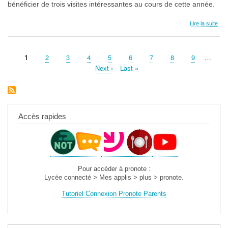
bénéficier de trois visites intéressantes au cours de cette année.
Lire la suite
Page
1
Page
2
Page
3
Page
4
Page
5
Page
6
Page
7
Page
8
Page
9
…
Pagination
courante
Page
Next ›
Dernière
Last »
suivante
page
Accès rapides
Pour accéder à pronote :
Lycée connecté > Mes applis > plus > pronote.
Tutoriel Connexion Pronote Parents