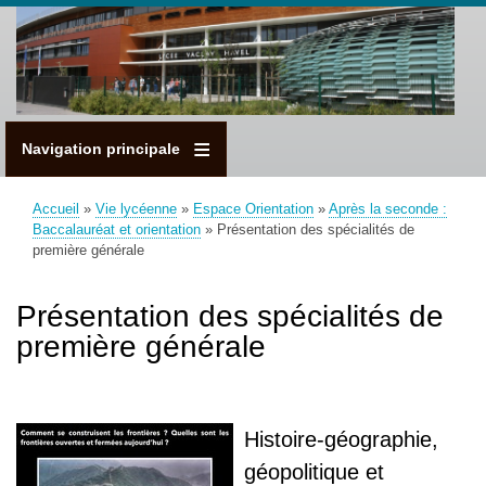
Aller
au
contenu
principal
Navigation principale
Accueil
Vie lycéenne
Espace Orientation
Après la seconde :
Fil
Baccalauréat et orientation
Présentation des spécialités de
d'Ariane
première générale
Présentation des spécialités de
première générale
Histoire-géographie,
géopolitique et