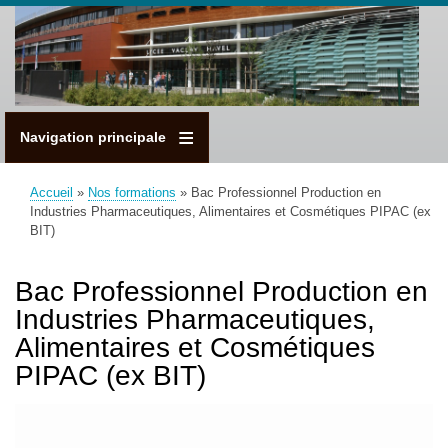
Aller
au
contenu
principal
Navigation principale
Accueil
Nos formations
Bac Professionnel Production en
Fil
Industries Pharmaceutiques, Alimentaires et Cosmétiques PIPAC (ex
d'Ariane
BIT)
Bac Professionnel Production en
Industries Pharmaceutiques,
Alimentaires et Cosmétiques
PIPAC (ex BIT)