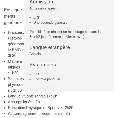
Admission
Accessible après :
Enseigne
ments
e
la 3
généraux
Une seconde générale
Possibilité de réaliser un mini-stage pendant la
Français,
3e (1/2 journée entre janvier et avril)
Histoire-
géograph
Langue étrangère
ie EMC :
Anglais
3h30
Mathém
Evaluations
atiques
: 1h30
CCF
Sciences
Contrôle ponctuel
physique
s : 1h30
Langue vivante (anglais) : 2h
Arts appliqués : 1h
Education Physique et Sportive : 2h30
Accompagnement personnalisé : 3h