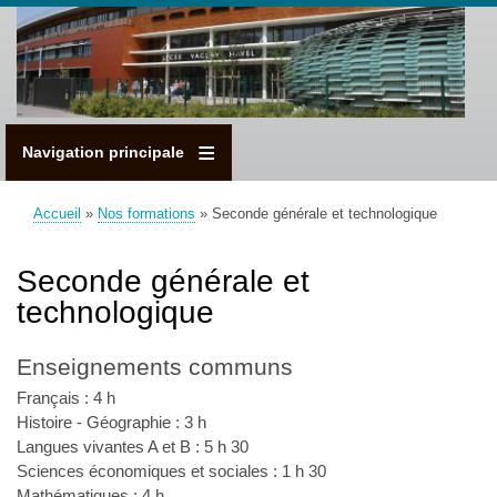
Aller
au
contenu
principal
Navigation principale
Accueil
Nos formations
Seconde générale et technologique
Fil
d'Ariane
Seconde générale et
technologique
Enseignements communs
Français : 4 h
Histoire - Géographie : 3 h
Langues vivantes A et B : 5 h 30
Sciences économiques et sociales : 1 h 30
Mathématiques : 4 h