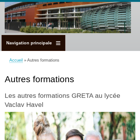
Aller
au
contenu
principal
Navigation principale
Accueil
Autres formations
Fil
d'Ariane
Autres formations
Les autres formations GRETA au lycée
Vaclav Havel