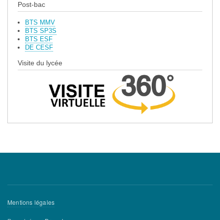
Post-bac
BTS MMV
BTS SP3S
BTS ESF
DE CESF
Visite du lycée
Menu
Mentions légales
Pied