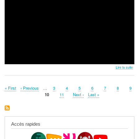
Lire la suite
Première
« First
Page
‹ Previous
…
Page
3
Page
4
Page
5
Page
6
Page
7
Page
8
Page
9
Pagination
page
précédente
Page
10
Page
11
Page
Next ›
Dernière
Last »
courante
suivante
page
Accès rapides