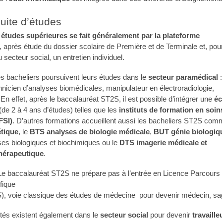
uite d’études
 études supérieures se fait généralement par la plateforme
, après étude du dossier scolaire de Première et de Terminale et, pou
 secteur social, un entretien individuel.
es bacheliers poursuivent leurs études dans le
secteur paramédical
:
chnicien d’analyses biomédicales, manipulateur en électroradiologie,
En effet, après le baccalauréat ST2S, il est possible d’intégrer une
éc
de 2 à 4 ans d’études) telles que les
instituts de formation en soin
FSI)
. D’autres formations accueillent aussi les bacheliers ST2S co
tique
, le
BTS analyses de biologie médicale
,
BUT génie biologiq
ses biologiques et biochimiques ou le
DTS imagerie médicale et
thérapeutique
.
e baccalauréat ST2S ne prépare pas à l’entrée en Licence Parcours
fique
), voie classique des études de médecine pour devenir médecin, sa
ités existent également dans le
secteur social
pour devenir
travaille