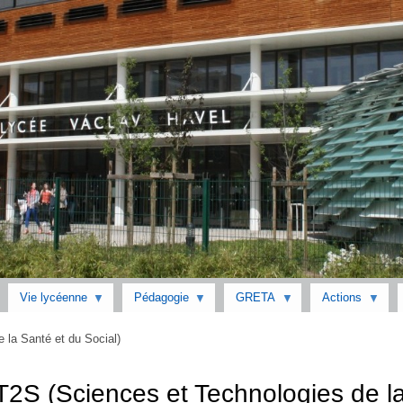
Aller
au
contenu
principal
Vie lycéenne
Pédagogie
GRETA
Actions
la Santé et du Social)
2S (Sciences et Technologies de la