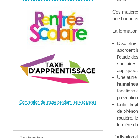
Ces matières
une bonne ex
La formatio
Discipline
abordent la
l’étude des
sanitaires 
appliquée 
Une autre 
humaines
fonctions 
prévention 
Convention de stage pendant les vacances
Enfin, la
p
de phénomè
routière, 
lumière da
L’utilisation d
Rechercher