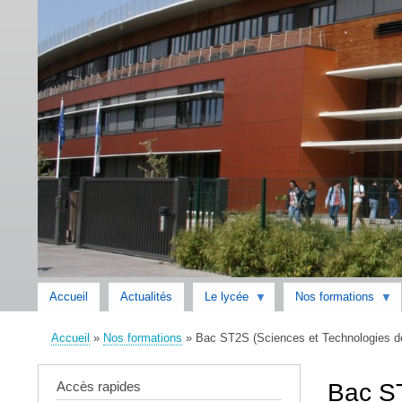
Accueil
Actualités
Le lycée
Nos formations
Accueil
Nos formations
Bac ST2S (Sciences et Technologies de 
Fil
d'Ariane
Accès rapides
Bac ST