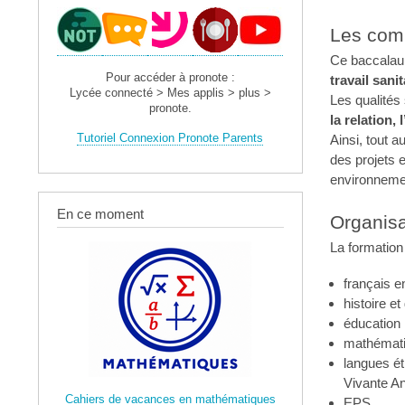
Les com
Ce baccalaur
Pour accéder à pronote :
travail sanit
Lycée connecté > Mes applis > plus >
Les qualités
pronote.
la relation,
Tutoriel Connexion Pronote Parents
Ainsi, tout a
des projets e
environneme
En ce moment
Organisa
La formatio
français e
histoire et
éducation 
mathémati
langues é
Vivante An
Cahiers de vacances en mathématiques
EPS.