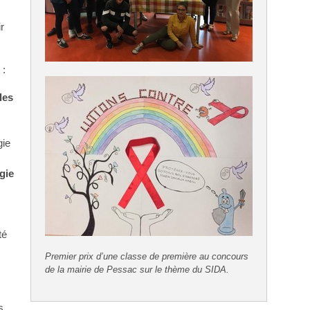
r
:
les
gie
gie
té
Premier prix d’une classe de première au concours
de la mairie de Pessac sur le thème du SIDA.
s.