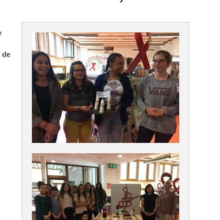
e
s de