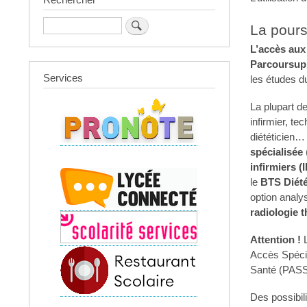
Rechercher
La pours
L’accès aux
Parcoursup
Services
les études du
La plupart d
infirmier, te
diététicien… 
spécialisée
(
infirmiers (I
le
BTS Diété
option analy
radiologie 
Attention !
L
Accès Spéci
Santé (PASS
Des possibil