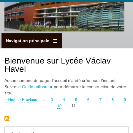
Aller
au
contenu
principal
Navigation principale
Bienvenue sur Lycée Václav
Havel
Aucun contenu de page d'accueil n'a été créé pour l'instant.
Suivre le
Guide utilisateur
pour démarrer la construction de votre
site.
Première
« First
Page
‹ Previous
…
Page
3
Page
4
Page
5
Page
6
Page
7
Page
8
Page
9
Pagination
page
précédente
Page
10
Page
11
courante