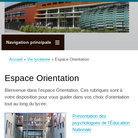
Aller
au
contenu
principal
Navigation principale
Accueil
Vie lycéenne
Espace Orientation
Fil
d'Ariane
Espace Orientation
Bienvenue dans l'espace Orientation. Ces rubriques sont à
votre disposition pour vous guider dans vos choix d'orientation
tout au long du lycée.
Présentation des
psychologues de l'Éducation
Nationale