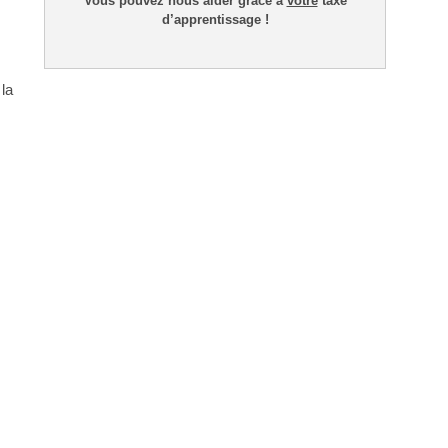
Vous pouvez nous aider grâce à
votre
taxe
d’apprentissage !
la