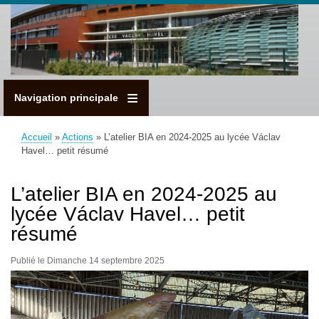
Aller
au
contenu
principal
Navigation principale
Accueil
Actions
L’atelier BIA en 2024-2025 au lycée Václav
Fil
Havel… petit résumé
d'Ariane
L’atelier BIA en 2024-2025 au
lycée Václav Havel… petit
résumé
Publié le Dimanche 14 septembre 2025