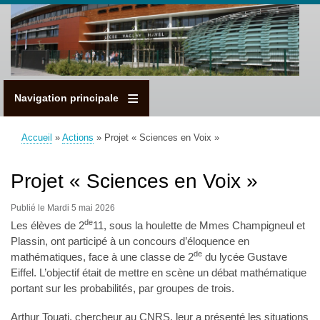
Aller
au
contenu
principal
Navigation principale
Accueil
Actions
Projet « Sciences en Voix »
Fil
d'Ariane
Projet « Sciences en Voix »
Publié le Mardi 5 mai 2026
de
Les élèves de 2
11, sous la houlette de Mmes Champigneul et
Plassin, ont participé à un concours d’éloquence en
de
mathématiques, face à une classe de 2
du lycée Gustave
Eiffel. L’objectif était de mettre en scène un débat mathématique
portant sur les probabilités, par groupes de trois.
Arthur Touati, chercheur au CNRS, leur a présenté les situations