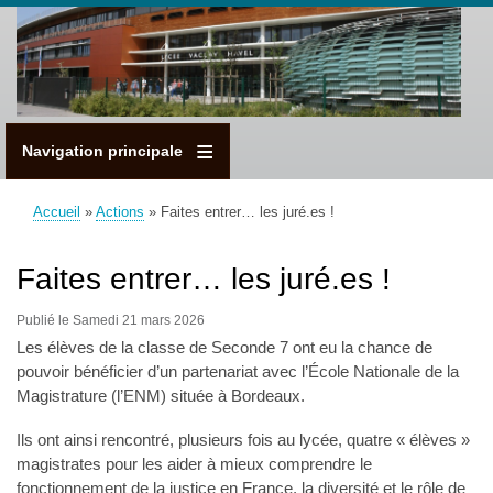
Aller
au
contenu
principal
Navigation principale
Accueil
Actions
Faites entrer… les juré.es !
Fil
d'Ariane
Faites entrer… les juré.es !
Publié le Samedi 21 mars 2026
Les élèves de la classe de Seconde 7 ont eu la chance de
pouvoir bénéficier d’un partenariat avec l’École Nationale de la
Magistrature (l’ENM) située à Bordeaux.
Ils ont ainsi rencontré, plusieurs fois au lycée, quatre « élèves »
magistrates pour les aider à mieux comprendre le
fonctionnement de la justice en France, la diversité et le rôle de