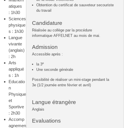
Obtention du certificat de sauveteur secouriste
atiques
du travail
: 1h30
Sciences
Candidature
physique
Réalisée au collège par la procédure
s : 1h30
informatique AFFELNET au mois de mai.
Langue
vivante
Admission
(anglais)
Accessible après :
: 2h
Arts
e
la 3
appliqué
Une seconde générale
s : 1h
Possibilité de réaliser un mini-stage pendant la
Educatio
3e (1/2 journée entre février et avril)
n
Physique
et
Langue étrangère
Sportive
Anglais
: 2h30
Accomp
Evaluations
agnemen